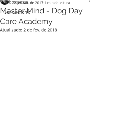
Todos posts
19 de set. de 2017
1 min de leitura
Master Mind - Dog Day
Ser Cachorro
Care Academy
Atualizado:
2 de fev. de 2018